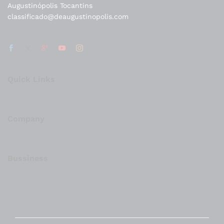
Augustinópolis Tocantins
classificado@deaugustinopolis.com
Quick Links
Company
Bussiness