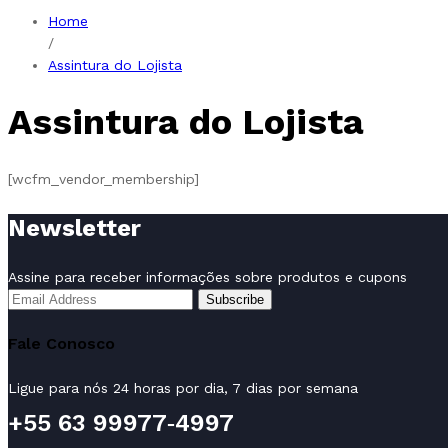
Home
/
Assintura do Lojista
Assintura do Lojista
[wcfm_vendor_membership]
Newsletter
Assine para receber informações sobre produtos e cupons
Fale Conosco
Ligue para nós 24 horas por dia, 7 dias por semana
‪+55 63 99977‑4997‬