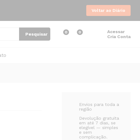
R$
750,00
R$
820,00
Voltar ao Diário
Acessar
0
0
Pesquisar
Cria Conta
ato
Envios para toda a
região
Devolução gratuita
em até 7 dias, se
elegível — simples
e sem
complicação.