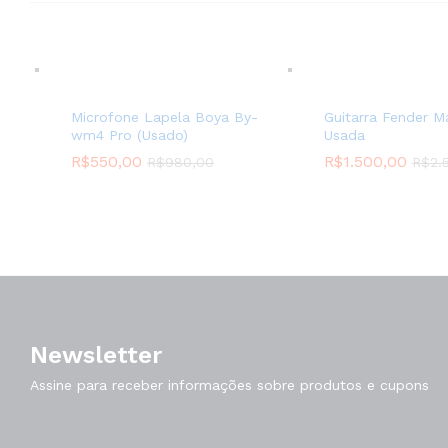
Microfone Lapela Boya By-
Guitarra Fender Ma
wm4 Pro (Usado)
Usada
R$
550,00
R$
1.500,00
R$
980,00
R$
2.
Newsletter
Assine para receber informações sobre produtos e cupons