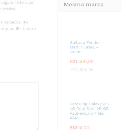
nseguem oferecer
Mesma marca
cessível.
s variados, 40
róprios IRs dentro
Guitarra Fender
Mad in Brasil -
Usada
R$
1.500,00
R$
2.500,00
Samsung Galaxy A15
4G Dual SIM 128 GB
Azul-escuro 4 GB
RAM
R$
816,00