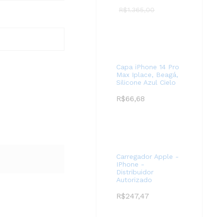
R$
1.365,00
Capa iPhone 14 Pro
Max Iplace, Beagá,
Silicone Azul Cielo
R$
66,68
Carregador Apple -
IPhone -
Distribuidor
Autorizado
R$
247,47