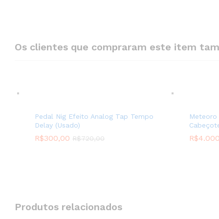
Os clientes que compraram este item t
Pedal Nig Efeito Analog Tap Tempo
Meteoro 
Delay (Usado)
Cabeçote
R$
300,00
R$
4.00
R$
720,00
Produtos relacionados