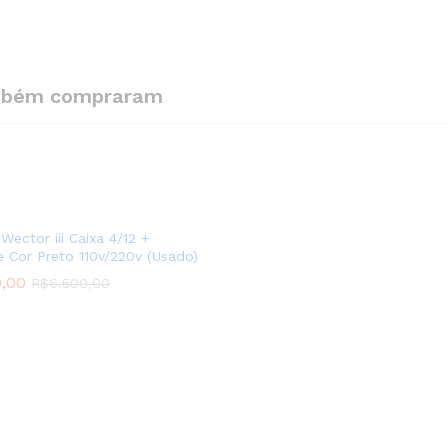
ambém compraram
Wector iii Caixa 4/12 +
 Cor Preto 110v/220v (Usado)
0,00
R$
6.500,00