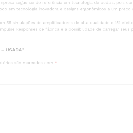
mpresa segue sendo referência em tecnologia de pedais, pois co
oco em tecnologia inovadora e designs ergonômicos a um preço a
om 55 simulações de amplificadores de alta qualidade e 151 efeito
mpulse Responses de fábrica e a possibilidade de carregar seus p
 – USADA”
atórios são marcados com
*