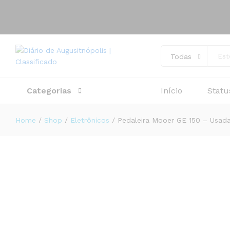
Descrição
Avaliações (0)
Todas
Categorias
Início
Statu
Home
/
Shop
/
Eletrônicos
/
Pedaleira Mooer GE 150 – Usad