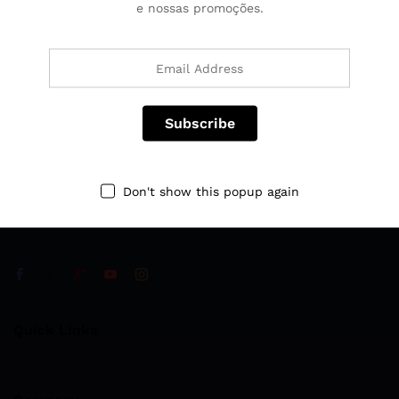
e nossas promoções.
Fale Conosco
Ligue para nós 24 horas por dia, 7 dias por semana
‪+55 63 99977‑4997‬
Don't show this popup again
Augustinópolis Tocantins
classificado@deaugustinopolis.com
Quick Links