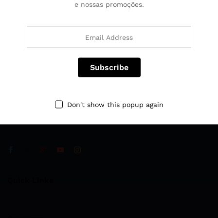
e nossas promoções.
Fale Conosco
Ligue para nós 24 horas por dia, 7 dias por semana
‪+55 63 99977‑4997‬
Don't show this popup again
Augustinópolis Tocantins
classificado@deaugustinopolis.com
Quick Links