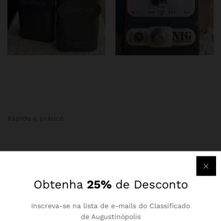
Rápido e prático
Obtenha
25%
de Desconto
Newsletter
Inscreva-se na lista de e-mails do Classificado
Assine para receber informações sobre produtos e cupons
de Augustinópolis