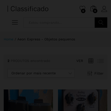
0
0
Pesquisa
Home
/
Aeon Express - Objetos pequenos
2
PRODUTOS encontrado
VER
Ordenar por mais recente
Filter
ço
ximo