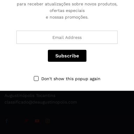
para receber atualizações sobre novos produtos,
ofertas especiais
e nossas promoções.
Fale Conosco
Ligue para nós 24 horas por dia, 7 dias por semana
Don't show this popup again
‪+55 63 99977‑4997‬
Augustinópolis Tocantins
classificado@deaugustinopolis.com