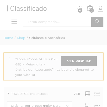
0
0
Pesquisa
Home
/
Shop
/
Celulares e Acessórios
“Apple iPhone 14 Plus (128
VER wishlist
GB) - Meia-noite -
Distribuidor Autorizado” has been Adicionared to
your wishlist
7
PRODUTOS encontrado
VER
Ordenar por preço: maior para menor
Filter