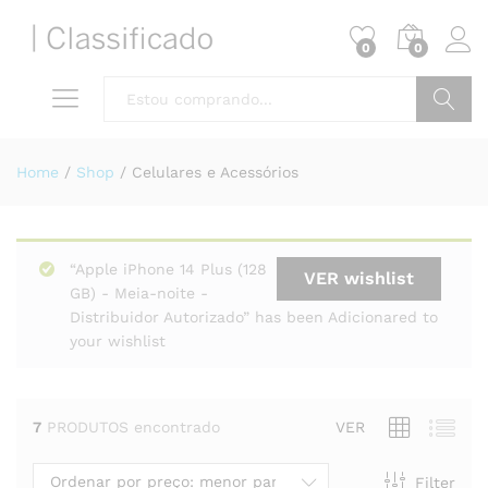
0
0
Pesquisa
Home
/
Shop
/
Celulares e Acessórios
“Apple iPhone 14 Plus (128
VER wishlist
GB) - Meia-noite -
Distribuidor Autorizado” has been Adicionared to
your wishlist
7
PRODUTOS encontrado
VER
Ordenar por preço: menor para maior
Filter